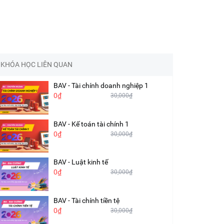
KHÓA HỌC LIÊN QUAN
BAV - Tài chính doanh nghiệp 1
0₫
30,000₫
BAV - Kế toán tài chính 1
0₫
30,000₫
BAV - Luật kinh tế
0₫
30,000₫
BAV - Tài chính tiền tệ
0₫
30,000₫