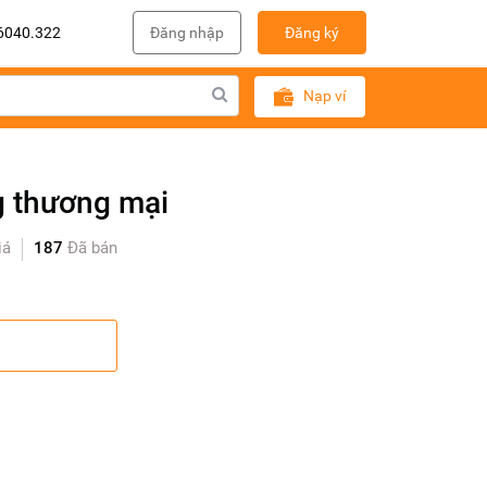
6040.322
Đăng nhập
Đăng ký
Nạp ví
g thương mại
iá
187
Đã bán