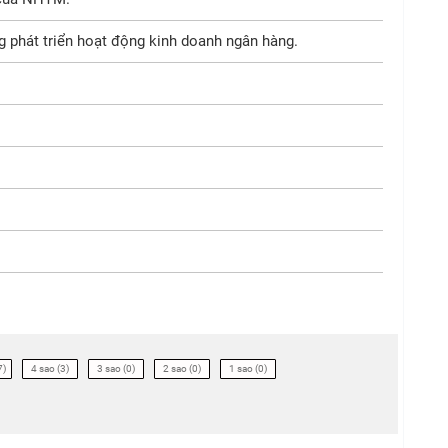
phát triển hoạt động kinh doanh ngân hàng.
7)
4 sao (3)
3 sao (0)
2 sao (0)
1 sao (0)