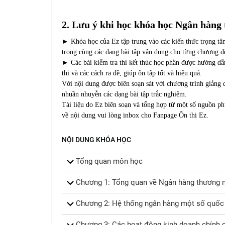
2. Lưu ý khi học khóa học Ngân hàng
► Khóa học của Ez tập trung vào các kiến thức trọng t
trọng cùng các dạng bài tập vận dụng cho từng chương đ
► Các bài kiểm tra thi kết thúc học phần được hướng dẫn 
thi và các cách ra đề, giúp ôn tập tốt và hiệu quả.
Với nội dung được biên soạn sát với chương trình giảng d
nhuần nhuyễn các dạng bài tập trắc nghiệm.
Tài liệu do Ez biên soạn và tổng hợp từ một số nguồn ph
về nội dung vui lòng inbox cho Fanpage
Ôn thi Ez.
NỘI DUNG KHÓA HỌC
Tổng quan môn học
Chương 1: Tổng quan về Ngân hàng thương 
Chương 2: Hệ thống ngân hàng một số quốc gi
Chương 3: Các hoạt động kinh doanh chính