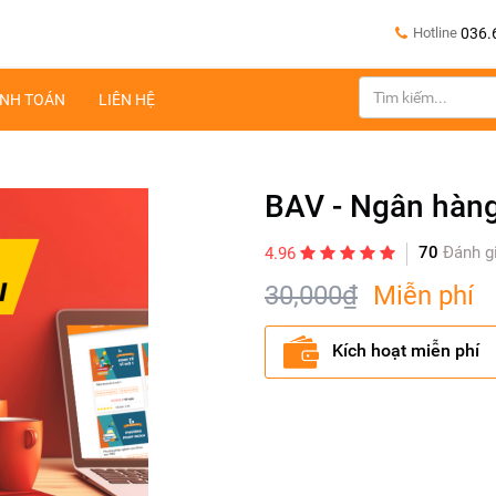
Hotline
036.
NH TOÁN
LIÊN HỆ
BAV - Ngân hàn
70
Đánh g
4.96
30,000₫
Miễn phí
Kích hoạt miễn phí