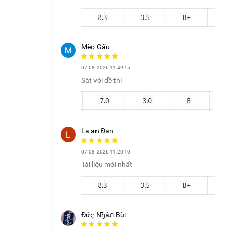
Mèo Gấu
07-08-2026 11:49:15
Sát với đề thi
La an Đan
07-08-2026 11:20:10
Tài liệu mới nhất
Đứς Nђâภ Bùเ