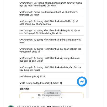
phuongthaotmu061007@gmail.com