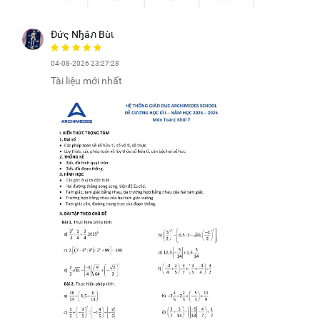
Đứς Nђâภ Bùเ
04-08-2026 23:27:28
Tài liệu mới nhất