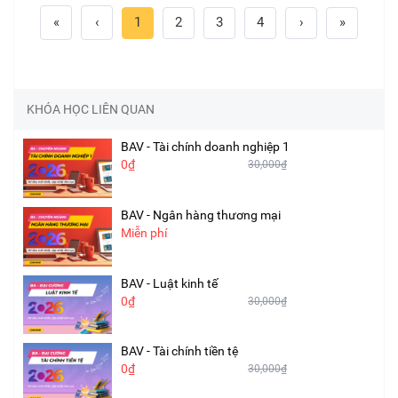
«
‹
1
2
3
4
›
»
KHÓA HỌC LIÊN QUAN
BAV - Tài chính doanh nghiệp 1
0₫
30,000₫
BAV - Ngân hàng thương mại
Miễn phí
BAV - Luật kinh tế
0₫
30,000₫
BAV - Tài chính tiền tệ
0₫
30,000₫