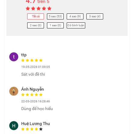
4.7
trên 5
Tất cả
5 sao (53)
4 sao (9)
3 sao (4)
2 sao (0)
1 sao (0)
Có bình luận
ttp
19-05-2026 01:09:05
Sát với đề thi
Ánh Nguyễn
22-03-2026 16:28:46
Dùng để học hiểu
Huệ Lương Thu