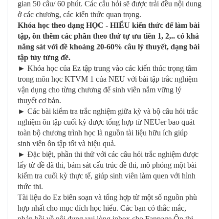
gian 50 câu/ 60 phút. Các câu hỏi sẽ được trải đều nội dung
ở các chương, các kiến thức quan trọng.
Khóa học theo dạng HỌC - HIỂU kiến thức để làm bài
tập, ôn thêm các phần theo thứ tự ưu tiên 1, 2,.. có khả
năng sát với đề khoảng 20-60% câu lý thuyết, dạng bài
tập tùy từng đề.
► Khóa học của Ez tập trung vào các kiến thúc trọng tâm
trong môn học KTVM 1 của NEU với bài tập trắc nghiệm
vận dụng cho từng chương để sinh viên nắm vững lý
thuyết cơ bản.
► Các bài kiểm tra trắc nghiệm giữa kỳ và bộ câu hỏi trắc
nghiệm ôn tập cuối kỳ được tổng hợp từ NEUer bao quát
toàn bộ chương trình học là nguồn tài liệu hữu ích giúp
sinh viên ôn tập tốt và hiệu quả.
► Đặc biệt, phần thi thử với các câu hỏi trắc nghiệm được
lấy từ đề đã thi, bám sát cấu trúc đề thi, mô phỏng một bài
kiểm tra cuối kỳ thực tế, giúp sinh viên làm quen với hình
thức thi.
Tài liệu do Ez biên soạn và tổng hợp từ một số nguồn phù
hợp nhất cho mục đích học hiểu. Các bạn có thắc mắc,
phản hồi về nội dung vui lòng inbox cho Fanpage
Ôn thi