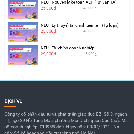
NEU - Nguyên lý kế toán AEP (Tự luận TA)
25,000₫
40,000₫
NEU - Lý thuyết tài chính tiền tệ 1 (Tự luận)
25,000₫
40,000₫
NEU - Tài chính doanh nghiệp
29,000₫
45,000₫
DỊCH VỤ
Công ty cổ phần đầu tư và phát triển giáo dục EZ. Số 8, ngách
11, ngõ 39 Hồ Tùng Mậu, phường Mai Dịch, quận Cầu Giấy. Mã
số doanh nghiệp: 0109588460. Ngày cấp: 08/04/2021 . Nơi
cấp: Sở kế hoạch và đầu tư thành phố Hà Nội