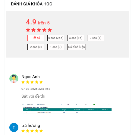
ĐÁNH GIÁ KHÓA HỌC
4.9
trên 5
Tất cả
5 sao (255)
4 sao (16)
3 sao (1)
2 sao (0)
1 sao (0)
Có bình luận
Ngoc Anh
07-08-2026 22:41:58
Sát với đề thi
trà hương