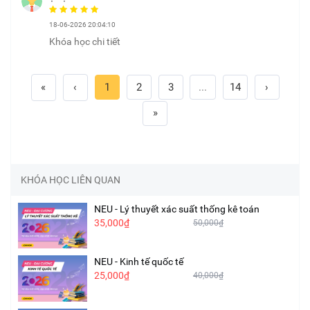
18-06-2026 20:04:10
Khóa học chi tiết
«
‹
1
2
3
...
14
›
»
KHÓA HỌC LIÊN QUAN
NEU - Lý thuyết xác suất thống kê toán
35,000₫
50,000₫
NEU - Kinh tế quốc tế
25,000₫
40,000₫