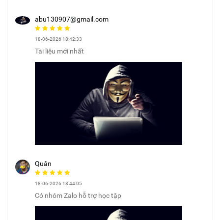
abu130907@gmail.com
18-06-2026 18:42:33
Tài liệu mới nhất
Quân
18-06-2026 18:44:05
Có nhóm Zalo hỗ trợ học tập