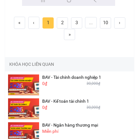
«
‹
1
2
3
...
10
›
»
KHÓA HỌC LIÊN QUAN
BAV - Tài chính doanh nghiệp 1
0₫
30,000₫
BAV - Kế toán tài chính 1
0₫
30,000₫
BAV - Ngân hàng thương mại
Miễn phí