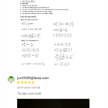
jvx33309@laoia.com
29-07-2026 16:47:48
Tài liệu mới nhất