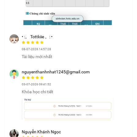
• :。 Tottkiie 。: •
08-07-2026 14:57:28
Tài liệu mới nhất
nguyenthanhnhat1245@gmail.com
03-07-2026 09:41:52
Khóa học chi tiết
Nguyễn Khánh Ngọc