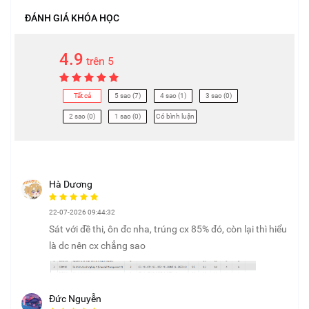
ĐÁNH GIÁ KHÓA HỌC
4.9
trên 5
Tất cả
5 sao (7)
4 sao (1)
3 sao (0)
2 sao (0)
1 sao (0)
Có bình luận
Hà Dương
22-07-2026 09:44:32
Sát với đề thi, ôn đc nha, trúng cx 85% đó, còn lại thì hiểu
là dc nên cx chẳng sao
Đức Nguyễn