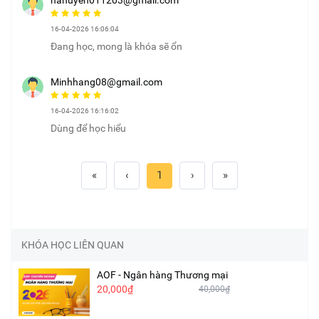
hahuyen011203@gmail.com
16-04-2026 16:06:04
Đang học, mong là khóa sẽ ổn
Minhhang08@gmail.com
16-04-2026 16:16:02
Dùng để học hiểu
«
‹
1
›
»
KHÓA HỌC LIÊN QUAN
AOF - Ngân hàng Thương mại
20,000₫
40,000₫