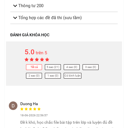
Thông tư 200
Tổng hợp các đề đã thi (sưu tầm)
ĐÁNH GIÁ KHÓA HỌC
5.0
trên 5
Tất cả
5 sao (21)
4 sao (0)
3 sao (0)
2 sao (0)
1 sao (0)
Có bình luận
Duong Ha
18-06-2026 22:56:57
Đề k khó, học chắc file bài tập trên lớp và luyện đủ đề