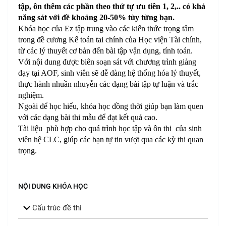
tập, ôn thêm các phần theo thứ tự ưu tiên 1, 2,.. có khả
năng sát với đề khoảng 20-50% tùy từng bạn.
Khóa học của Ez tập trung vào các kiến thức trọng tâm
trong đề cương Kế toán tai chính của Học viện Tài chính,
từ các lý thuyết cơ bản đến bài tập vận dụng, tính toán.
Với nội dung được biên soạn sát với chương trình giảng
dạy tại AOF, sinh viên sẽ dễ dàng hệ thống hóa lý thuyết,
thực hành nhuần nhuyễn các dạng bài tập tự luận và trắc
nghiệm.
Ngoài để học hiểu, khóa học đồng thời giúp bạn làm quen
với các dạng bài thi mẫu để đạt kết quả cao.
Tài liệu phù hợp cho quá trình học tập và ôn thi của sinh
viên hệ CLC, giúp các bạn tự tin vượt qua các kỳ thi quan
trọng.
NỘI DUNG KHÓA HỌC
Cấu trúc đề thi