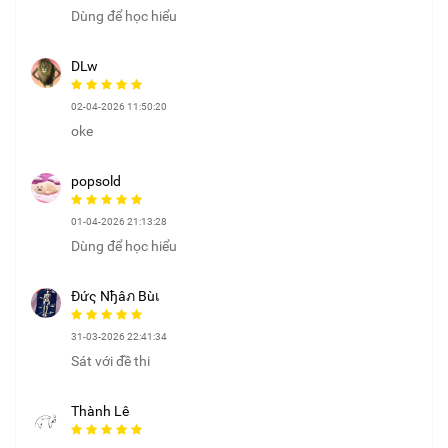
Dùng để học hiểu
DLw
02-04-2026 11:50:20
oke
popsold
01-04-2026 21:13:28
Dùng để học hiểu
Đứς Nђâภ Bùเ
31-03-2026 22:41:34
Sát với đề thi
Thành Lê