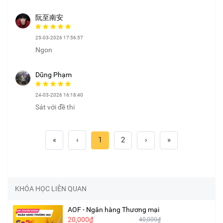
阮至南安
25-03-2026 17:56:57
Ngon
Dũng Phạm
24-03-2026 16:18:40
Sát với đề thi
«
‹
1
2
›
»
KHÓA HỌC LIÊN QUAN
AOF - Ngân hàng Thương mại
20,000₫
40,000₫