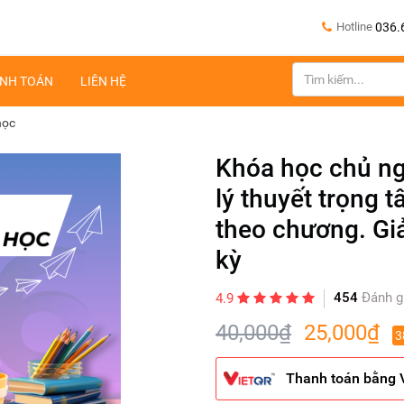
Hotline
036.
NH TOÁN
LIÊN HỆ
học
Khóa học chủ ng
lý thuyết trọng 
theo chương. Giả
kỳ
454
Đánh g
4.9
40,000₫
25,000₫
3
Thanh toán bằng 