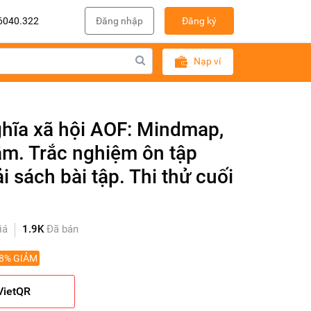
6040.322
Đăng nhập
Đăng ký
Nạp ví
hĩa xã hội AOF: Mindmap,
tâm. Trắc nghiệm ôn tập
i sách bài tập. Thi thử cuối
iá
1.9K
Đã bán
8% GIẢM
VietQR