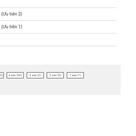
(Ưu tiên 2)
(Ưu tiên 1)
5)
4 sao (36)
3 sao (2)
2 sao (0)
1 sao (1)