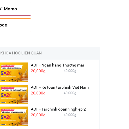
 Ví Momo
code
KHÓA HỌC LIÊN QUAN
AOF - Ngân hàng Thương mại
20,000₫
40,000₫
AOF - Kế toán tài chính Việt Nam
20,000₫
40,000₫
AOF - Tài chính doanh nghiệp 2
20,000₫
40,000₫