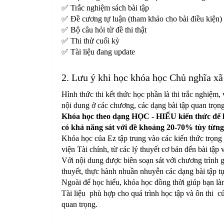
✅ Trắc nghiệm sách bài tập
✅ Đề cương tự luận (tham khảo cho bài điều kiện)
✅ Bộ câu hỏi từ đề thi thật
✅ Thi thử cuối kỳ
✅ Tài liệu đang update
2. Lưu ý khi học khóa học Chủ nghĩa xã
Hình thức thi kết thức học phần là thi trắc nghiệm, 
nội dung ở các chương, các dạng bài tập quan trọn
Khóa học theo dạng HỌC - HIỂU kiến thức để làm
có khả năng sát với đề khoảng 20-70% tùy từng
Khóa học của Ez tập trung vào các kiến thức trọn
viện Tài chính, từ các lý thuyết cơ bản đến bài tập 
Với nội dung được biên soạn sát với chương trình g
thuyết, thực hành nhuần nhuyễn các dạng bài tập tự
Ngoài để học hiểu, khóa học đồng thời giúp bạn làm
Tài liệu phù hợp cho quá trình học tập và ôn thi củ
quan trọng.