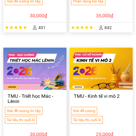
Giải đề cương ôn tập
Phân dạng bài tập
30,000₫
35,000₫
401
842
TMU - Triết học Mác -
TMU - Kinh tế vi mô 2
Lênin
Giải đề cương ôn tập
Giải đề cương
Tài liệu thi cuối kì
Tài liệu thi cuối kì
30,000₫
25,000₫