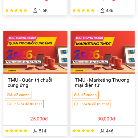
1.6K
436
TMU - Quản trị chuỗi
TMU - Marketing Thương
cung ứng
mại điện tử
Giải đề cương
Giải đề cương
Câu hỏi từ đề thi thật
Câu hỏi từ đề thi thật
25,000₫
30,000₫
514
446