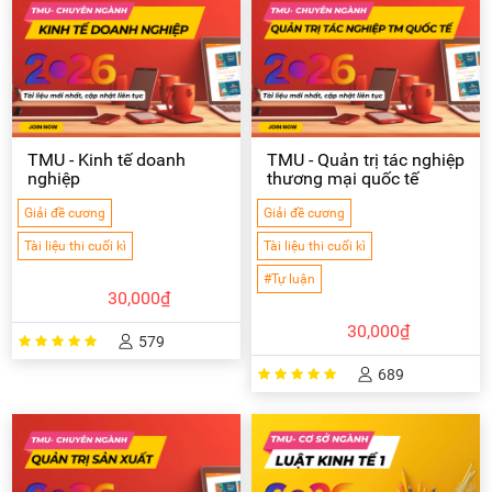
TMU - Kinh tế doanh
TMU - Quản trị tác nghiệp
nghiệp
thương mại quốc tế
Giải đề cương
Giải đề cương
Tài liệu thi cuối kì
Tài liệu thi cuối kì
#Tự luận
30,000₫
30,000₫
579
689