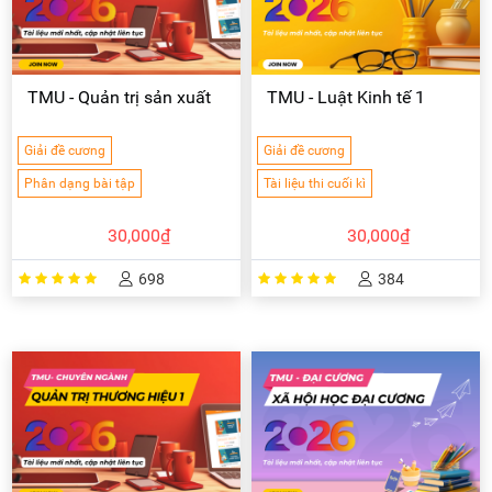
TMU - Quản trị sản xuất
TMU - Luật Kinh tế 1
Giải đề cương
Giải đề cương
Phân dạng bài tập
Tài liệu thi cuối kì
30,000₫
30,000₫
698
384