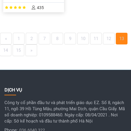
435
«
1
2
7
8
9
10
11
12
13
14
15
»
DỊCH VỤ
Công ty cổ phần đầu tư và phát triển giáo dục EZ. Số 8, ngách
11, ngõ 39 Hồ Tùng Mậu, phường Mai Dịch, quận Cầu Giấy. Mã
số doanh nghiệp: 0109588460. Ngày cấp: 08/04/2021 . Nơi
cấp: Sở kế hoạch và đầu tư thành phố Hà Nội
Phone:
036.6040.322