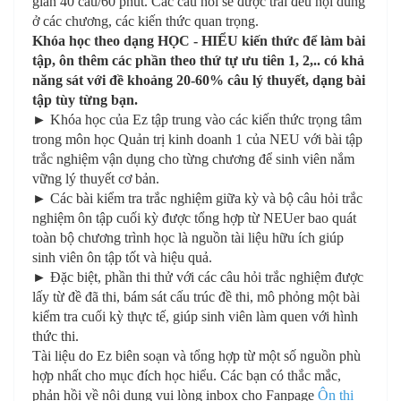
gian 40 câu/60 phút. Các câu hỏi sẽ được trải đều nội dung
ở các chương, các kiến thức quan trọng.
Khóa học theo dạng HỌC - HIỂU kiến thức để làm bài
tập, ôn thêm các phần theo thứ tự ưu tiên 1, 2,.. có khả
năng sát với đề khoảng 20-60% câu lý thuyết, dạng bài
tập tùy từng bạn.
► Khóa học của Ez tập trung vào các kiến thức trọng tâm
trong môn học Quản trị kinh doanh 1 của NEU với bài tập
trắc nghiệm vận dụng cho từng chương để sinh viên nắm
vững lý thuyết cơ bản.
► Các bài kiểm tra trắc nghiệm giữa kỳ và bộ câu hỏi trắc
nghiệm ôn tập cuối kỳ được tổng hợp từ NEUer bao quát
toàn bộ chương trình học là nguồn tài liệu hữu ích giúp
sinh viên ôn tập tốt và hiệu quả.
► Đặc biệt, phần thi thử với các câu hỏi trắc nghiệm được
lấy từ đề đã thi, bám sát cấu trúc đề thi, mô phỏng một bài
kiểm tra cuối kỳ thực tế, giúp sinh viên làm quen với hình
thức thi.
Tài liệu do Ez biên soạn và tổng hợp từ một số nguồn phù
hợp nhất cho mục đích học hiểu. Các bạn có thắc mắc,
phản hồi về nội dung vui lòng inbox cho Fanpage
Ôn thi