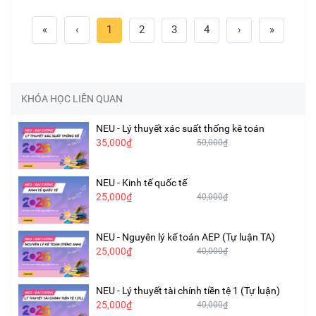
«
‹
1
2
3
4
›
»
KHÓA HỌC LIÊN QUAN
NEU - Lý thuyết xác suất thống kê toán
35,000₫
50,000₫
NEU - Kinh tế quốc tế
25,000₫
40,000₫
NEU - Nguyên lý kế toán AEP (Tự luận TA)
25,000₫
40,000₫
NEU - Lý thuyết tài chính tiền tệ 1 (Tự luận)
25,000₫
40,000₫