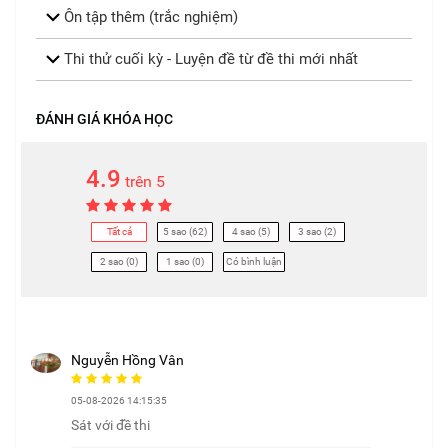
Ôn tập thêm (trắc nghiệm)
Thi thử cuối kỳ - Luyện đề từ đề thi mới nhất
ĐÁNH GIÁ KHÓA HỌC
4.9
trên 5
Tất cả
5 sao (62)
4 sao (5)
3 sao (2)
2 sao (0)
1 sao (0)
Có bình luận
Nguyễn Hồng Vân
05-08-2026 14:15:35
Sát với đề thi